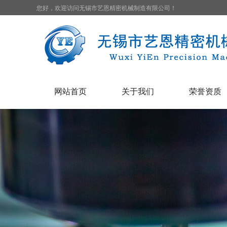
您好，欢迎访问无锡市艺恩精密机械制造有限公司！
网站首页
关于我们
荣誉资质