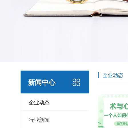
企业动态
新闻中心
企业动态
行业新闻