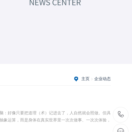
主页
>
企业动态
脑：好像只要把道理（术）记进去了，人自然就会照做。但具
抽象运算，而是身体在真实世界里一次次做事、一次次体验，