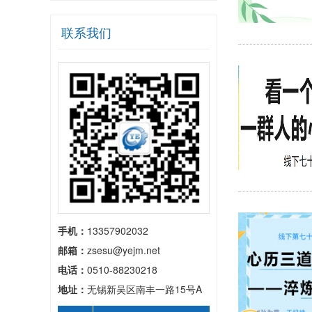
联系我们
手机：
13357902032
邮箱：
zsesu@yejm.net
电话：
0510-88230218
地址：
无锡新吴区南丰一路15号A