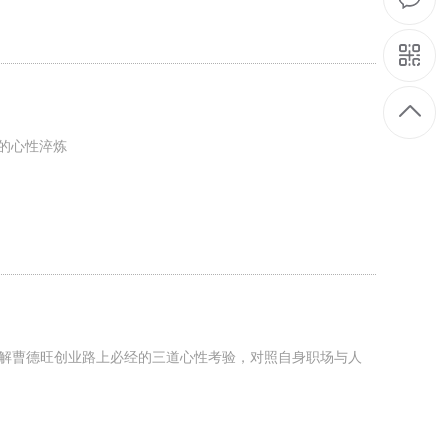
人的心性淬炼
拆解曹德旺创业路上必经的三道心性考验，对照自身职场与人