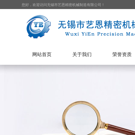
您好，欢迎访问无锡市艺恩精密机械制造有限公司！
网站首页
关于我们
荣誉资质