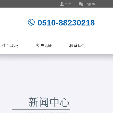
中文
|
English
0510-88230218
生产现场
客户见证
联系我们