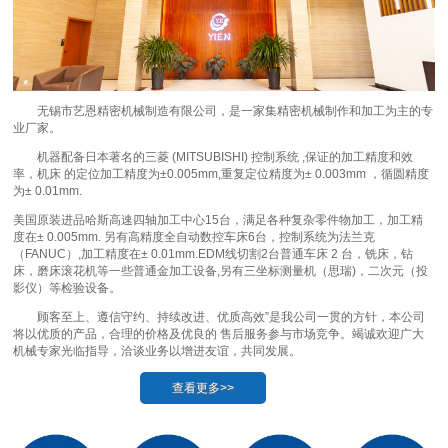
无锡市艺恩精密机械制造有限公司，是一家集精密机械制作和加工为主的专
业厂家。
机器配备日本著名的三菱 (MITSUBISHI) 控制系统 ,保证的加工精度和效
率，机床 的定位加工精度为±0.005mm,重复定位精度为± 0.003mm ，循圆精度
为± 0.01mm.
美国原装进品哈斯高速四轴加工中心15台，满足各种复杂零件物加工，加工精
度在± 0.005mm. 另有高精度全自动数控车床6台，控制系统为法兰克
（FANUC）,加工精度在± 0.01mm.EDM线切割2台普通车床 2 台，铣床，钻
床，磨床滚花机等一些普通金加工设备,另有三坐标测量机（思瑞)，二次元（投
影仪）等检验设备。
顾客至上、遵信守约、持续改进、优质高效”是我公司一贯的方针，本公司
将以优质的产品，合理的价格及优良的 售后服务参与市场竞争。竭诚欢迎广大
机械专家光临指导，洽谈业务以增进友谊，共同发展。
查看更多>>