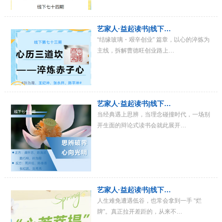
艺家人·益起读书|线下…
“结缘玻璃・艰辛创业” 篇章，以心的淬炼为
主线，拆解曹德旺创业路上…
艺家人·益起读书|线下…
当经典遇上思辨，当理念碰撞时代，一场别
开生面的辩论式读书会就此展开…
艺家人·益起读书|线下…
人生难免遭遇低谷，也常会拿到一手 “烂
牌”。真正拉开差距的，从来不…