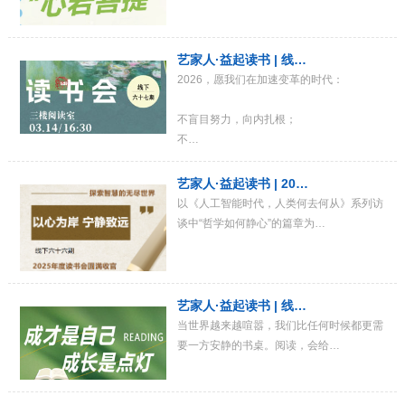
艺家人·益起读书 | 线…
2026，愿我们在加速变革的时代：
不盲目努力，向内扎根；
不…
艺家人·益起读书 | 20…
以《人工智能时代，人类何去何从》系列访
谈中“哲学如何静心”的篇章为…
艺家人·益起读书 | 线…
当世界越来越喧嚣，我们比任何时候都更需
要一方安静的书桌。阅读，会给…