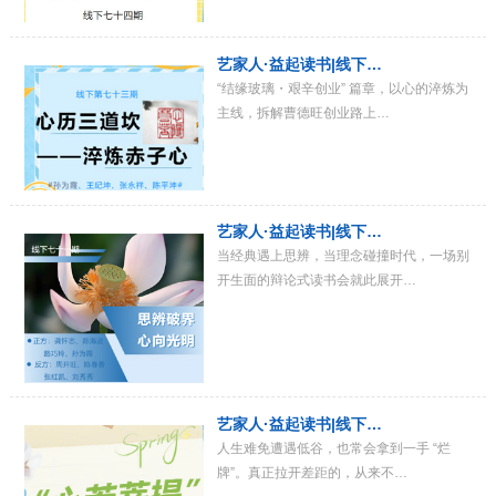
艺家人·益起读书|线下…
“结缘玻璃・艰辛创业” 篇章，以心的淬炼为
主线，拆解曹德旺创业路上…
艺家人·益起读书|线下…
当经典遇上思辨，当理念碰撞时代，一场别
开生面的辩论式读书会就此展开…
艺家人·益起读书|线下…
人生难免遭遇低谷，也常会拿到一手 “烂
牌”。真正拉开差距的，从来不…