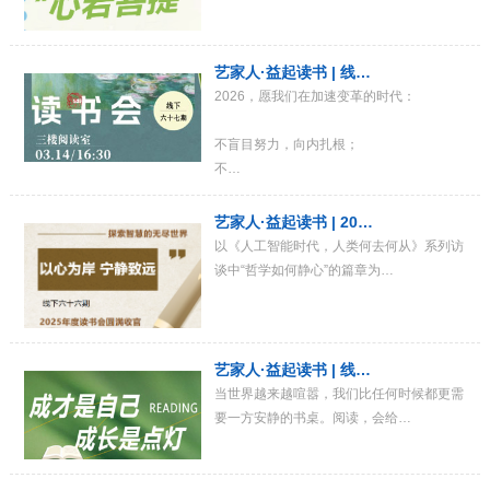
艺家人·益起读书 | 线…
2026，愿我们在加速变革的时代：
不盲目努力，向内扎根；
不…
艺家人·益起读书 | 20…
以《人工智能时代，人类何去何从》系列访
谈中“哲学如何静心”的篇章为…
艺家人·益起读书 | 线…
当世界越来越喧嚣，我们比任何时候都更需
要一方安静的书桌。阅读，会给…