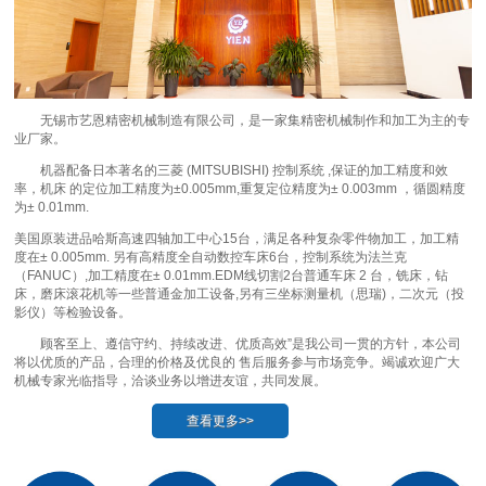
无锡市艺恩精密机械制造有限公司，是一家集精密机械制作和加工为主的专
业厂家。
机器配备日本著名的三菱 (MITSUBISHI) 控制系统 ,保证的加工精度和效
率，机床 的定位加工精度为±0.005mm,重复定位精度为± 0.003mm ，循圆精度
为± 0.01mm.
美国原装进品哈斯高速四轴加工中心15台，满足各种复杂零件物加工，加工精
度在± 0.005mm. 另有高精度全自动数控车床6台，控制系统为法兰克
（FANUC）,加工精度在± 0.01mm.EDM线切割2台普通车床 2 台，铣床，钻
床，磨床滚花机等一些普通金加工设备,另有三坐标测量机（思瑞)，二次元（投
影仪）等检验设备。
顾客至上、遵信守约、持续改进、优质高效”是我公司一贯的方针，本公司
将以优质的产品，合理的价格及优良的 售后服务参与市场竞争。竭诚欢迎广大
机械专家光临指导，洽谈业务以增进友谊，共同发展。
查看更多>>