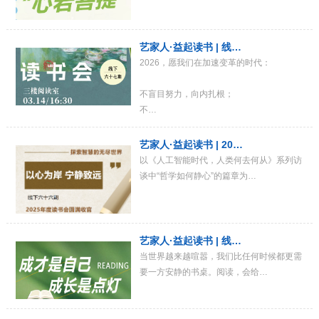
艺家人·益起读书 | 线…
2026，愿我们在加速变革的时代：
不盲目努力，向内扎根；
不…
艺家人·益起读书 | 20…
以《人工智能时代，人类何去何从》系列访
谈中“哲学如何静心”的篇章为…
艺家人·益起读书 | 线…
当世界越来越喧嚣，我们比任何时候都更需
要一方安静的书桌。阅读，会给…