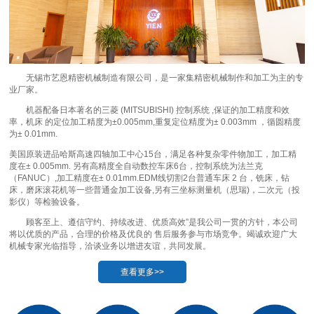
无锡市艺恩精密机械制造有限公司，是一家集精密机械制作和加工为主的专
业厂家。
机器配备日本著名的三菱 (MITSUBISHI) 控制系统 ,保证的加工精度和效
率，机床 的定位加工精度为±0.005mm,重复定位精度为± 0.003mm ，循圆精度
为± 0.01mm.
美国原装进品哈斯高速四轴加工中心15台，满足各种复杂零件物加工，加工精
度在± 0.005mm. 另有高精度全自动数控车床6台，控制系统为法兰克
（FANUC）,加工精度在± 0.01mm.EDM线切割2台普通车床 2 台，铣床，钻
床，磨床滚花机等一些普通金加工设备,另有三坐标测量机（思瑞)，二次元（投
影仪）等检验设备。
顾客至上、遵信守约、持续改进、优质高效”是我公司一贯的方针，本公司
将以优质的产品，合理的价格及优良的 售后服务参与市场竞争。竭诚欢迎广大
机械专家光临指导，洽谈业务以增进友谊，共同发展。
查看更多>>