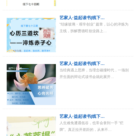
艺家人·益起读书|线下…
“结缘玻璃・艰辛创业” 篇章，以心的淬炼为
主线，拆解曹德旺创业路上…
艺家人·益起读书|线下…
当经典遇上思辨，当理念碰撞时代，一场别
开生面的辩论式读书会就此展开…
艺家人·益起读书|线下…
人生难免遭遇低谷，也常会拿到一手 “烂
牌”。真正拉开差距的，从来不…